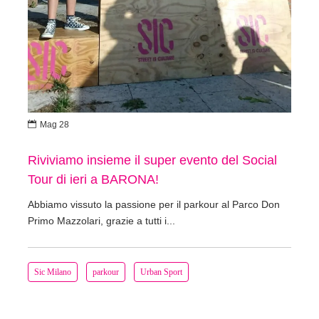

Mag 28
Riviviamo insieme il super evento del Social
Tour di ieri a BARONA!
Abbiamo vissuto la passione per il parkour al Parco Don
Primo Mazzolari, grazie a tutti i...
Sic Milano
parkour
Urban Sport