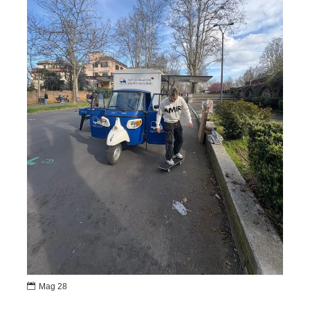

Mag 28