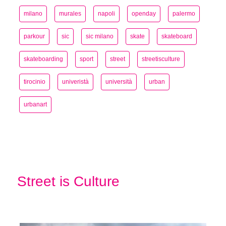
milano
murales
napoli
openday
palermo
parkour
sic
sic milano
skate
skateboard
skateboarding
sport
street
streetisculture
tirocinio
univeristà
università
urban
urbanart
Street is Culture