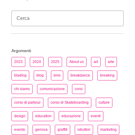
Argomenti
2023
2024
2025
About us
art
arte
blading
blog
bmx
breakdance
breaking
chi siamo
comunicazione
corsi
corso di parkour
corso di Skateboarding
culture
design
education
educazione
eventi
evento
genova
graffiti
istruttori
marketing