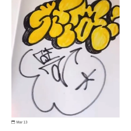

Mar 13