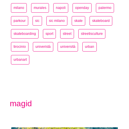
milano
murales
napoli
openday
palermo
parkour
sic
sic milano
skate
skateboard
skateboarding
sport
street
streetisculture
tirocinio
univeristà
università
urban
urbanart
magid