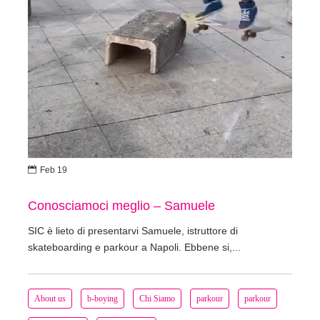

Feb 19
Conosciamoci meglio – Samuele
SIC è lieto di presentarvi Samuele, istruttore di
skateboarding e parkour a Napoli. Ebbene si,...
About us
b-boying
Chi Siamo
parkour
parkour