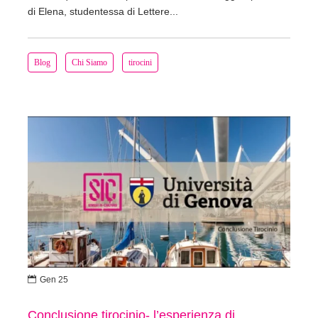
di Elena, studentessa di Lettere...
Blog
Chi Siamo
tirocini

Gen 25
Conclusione tirocinio- l’esperienza di