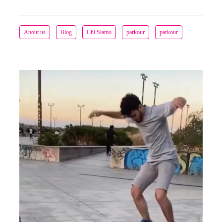
About us
Blog
Chi Siamo
parkour
parkour