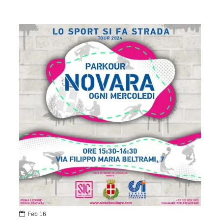

Feb 16