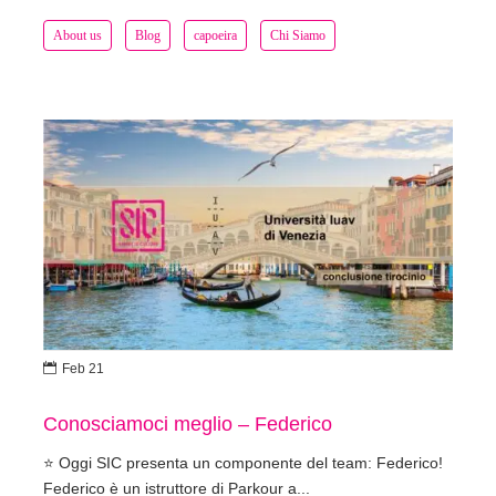
About us
Blog
capoeira
Chi Siamo

Feb 21
Conosciamoci meglio – Federico
⭐️ Oggi SIC presenta un componente del team: Federico!
Federico è un istruttore di Parkour a...