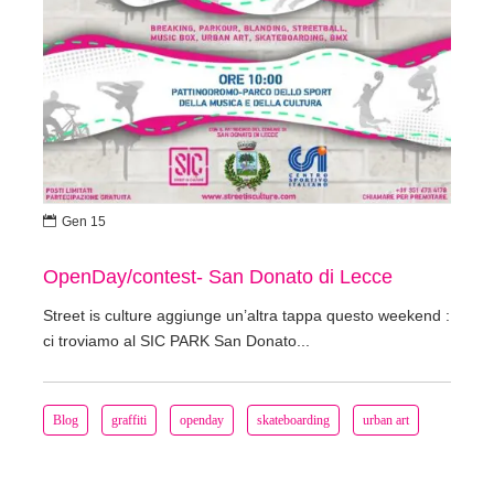

Gen 15
OpenDay/contest- San Donato di Lecce
Street is culture aggiunge un’altra tappa questo weekend :
ci troviamo al SIC PARK San Donato...
Blog
graffiti
openday
skateboarding
urban art