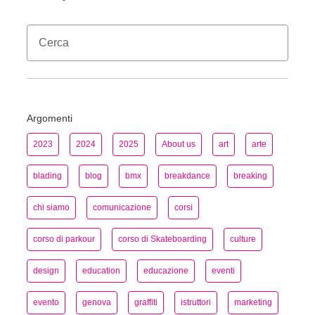
Argomenti
2023
2024
2025
About us
art
arte
blading
blog
bmx
breakdance
breaking
chi siamo
comunicazione
corsi
corso di parkour
corso di Skateboarding
culture
design
education
educazione
eventi
evento
genova
graffiti
istruttori
marketing