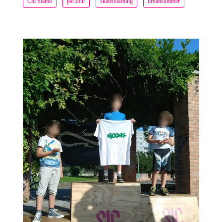
Chi Siamo
parkour
skateboarding
urbansummer