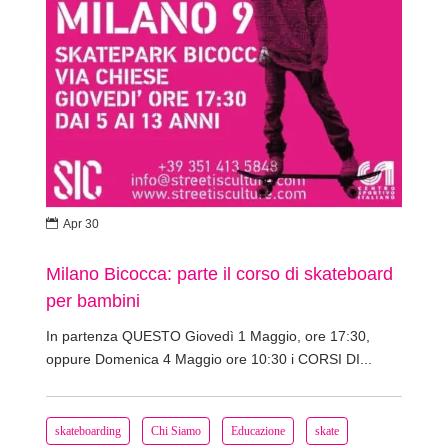

Apr 30
Milano Bicocca: parte il corso di skateboard
per bambini
In partenza QUESTO Giovedì 1 Maggio, ore 17:30,
oppure Domenica 4 Maggio ore 10:30 i CORSI DI...
skateboarding
Chi Siamo
Educazione
skate