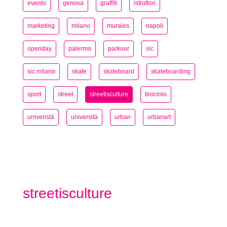
evento
genova
graffiti
istruttori
marketing
milano
murales
napoli
openday
palermo
parkour
sic
sic milano
skate
skateboard
skateboarding
sport
street
streetisculture
tirocinio
univeristà
università
urban
urbanart
streetisculture