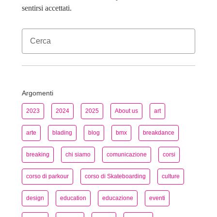
sentirsi accettati.
Argomenti
2023
2024
2025
About us
art
arte
blading
blog
bmx
breakdance
breaking
chi siamo
comunicazione
corsi
corso di parkour
corso di Skateboarding
culture
design
education
educazione
eventi