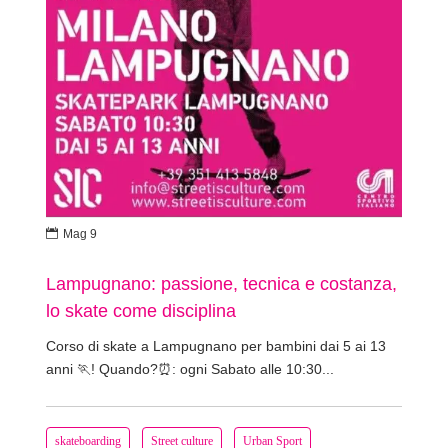

Mag 9
Lampugnano: passione, tecnica e costanza,
lo skate come disciplina
Corso di skate a Lampugnano per bambini dai 5 ai 13
anni 🏃! Quando?⏰: ogni Sabato alle 10:30...
skateboarding
Street culture
Urban Sport