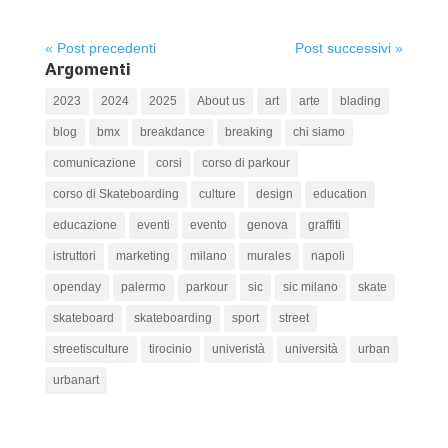
« Post precedenti
Post successivi »
Argomenti
2023
2024
2025
About us
art
arte
blading
blog
bmx
breakdance
breaking
chi siamo
comunicazione
corsi
corso di parkour
corso di Skateboarding
culture
design
education
educazione
eventi
evento
genova
graffiti
istruttori
marketing
milano
murales
napoli
openday
palermo
parkour
sic
sic milano
skate
skateboard
skateboarding
sport
street
streetisculture
tirocinio
univeristà
università
urban
urbanart