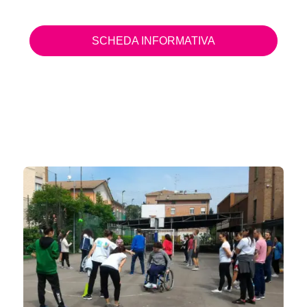
dipendenze, proprio nelle fasce giovanili
metropolitane: alienazione, solitudine, assenza di
SCHEDA INFORMATIVA
stimoli e di punti di riferimento reali e tangibili.
Questo anche attraverso l’offerta di una
progettualità mirata alla riqualificazione e la
rigenerazione urbana di tutte le aree degradate e
gli spazi abbandonati, purtroppo presenti
all’interno di ogni città.