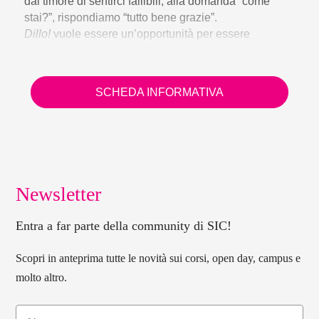
dal timore di sentirci fallibili, alla domanda “come
stai?”, rispondiamo “tutto bene grazie”.
Dillo!
vuole essere un’opportunità per essere
ascoltati, per confrontarsi e per condividere le
proprie fatiche e le proprie emozioni. Prima ancora,
Dillo!
è un’occasione per riconoscersi umani,
SCHEDA INFORMATIVA
quindi per natura fragili.
Newsletter
Entra a far parte della community di SIC!
Scopri in anteprima tutte le novità sui corsi, open day, campus e
molto altro.