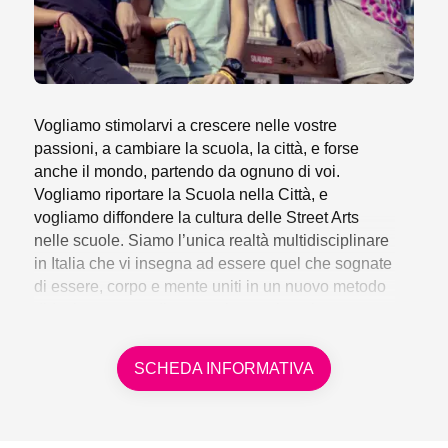
comunicazione efficace
;
Sapersi confrontare con i pari, facendo valere il
proprio
pensiero critico
in un clima costruttivo.
Modalità
Vogliamo stimolarvi a crescere nelle vostre
passioni, a cambiare la scuola, la città, e forse
Laboratori esperienziali
di tipo attivo e
anche il mondo, partendo da ognuno di voi.
partecipativo condotti da educatori professionisti e da
Vogliamo riportare la Scuola nella Città, e
esperti delle discipline motorie permetteranno ai
vogliamo diffondere la cultura delle Street Arts
ragazzi in contesti formali di infrangere schemi
nelle scuole. Siamo l’unica realtà multidisciplinare
mentali e motori confrontandosi con la propria
in Italia che vi insegna ad essere quel che sognate
emotività e
sperimentare nuove soluzioni
.
di essere, corpo e mente uniti in un nuovo metodo
didattico capace di portare la scuola nel cuore
Il progetto coniuga la
proposta motoria
degli studenti e di trasformare lo sport e l’arte in un
(Skateboard, Parkour, Breakdance) e artistica
momento di riqualificazione umana e sostenibile
(Rap&Music, Urban Art) con spazi di confronto ed
SCHEDA INFORMATIVA
della città.
elaborazione delle abilità sociali (gestione delle
emozioni, relazioni efficaci, pensiero creativo,
empatia, gestione dello stress, consapevolezza) con