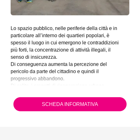
Lo spazio pubblico, nelle periferie della città e in
particolare all’interno dei quartieri popolari, è
spesso il luogo in cui emergono le contraddizioni
più forti, la concentrazione di attività illegali, il
senso di insicurezza.
Di conseguenza aumenta la percezione del
pericolo da parte del cittadino e quindi il
progressivo abbandono.
Di solito, i progetti di rigenerazione urbana
intervengono sull’arredo, sull’illuminazione e sulle
attrezzature, ricercando la soluzione in un nuovo
SCHEDA INFORMATIVA
disegno dello spazio fisico.
Spesso, però, ciò risulta insufficiente e in molti casi
inefficace perchè non si tiene conto di come verrà
gestito e utilizzato lo spazio una volta riqualificato.