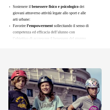
Sostenere il
benessere fisico e psicologico
dei
giovani attraverso attività legate allo sport e alle
arti urbane:
Favorire
l’empowerment
sollecitando il senso di
competenza ed efficacia dell’alunno con
l’obiettivo di accrescere il benessere del gruppo
classe:
Favorire l’acquisizione dell’
autonomia
,
dell’
autostima
e della capacità di
collaborazione
;
Favorire la consapevolezza della propria
corporeità
e
coordinazione motoria
;
Sviluppare la capacità di
problem solving
e
decision making;
Soddisfare le esigenze di gioco e di movimento in
un
clima collaborativo e cooperativo
all’interno
del gruppo dei pari;
Migliorare le
capacità di confronto
e