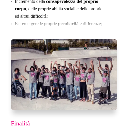
Incremento della
consapevolezza del proprio
corpo
, delle proprie abilità sociali e delle proprie
ed altrui difficoltà:
Far emergere le proprie
peculiarità
e differenze;
Partecipazione, educazione allo
spirito di
squadra
, impegno personale nel perseguimento di
obiettivi comuni;
Acquisizione di un
atteggiamento consapevole e
corretto
degli spazi sociali attraverso le attività
sportive ed artistiche;
Riflessioni
e rielaborazione critica dei valori
veicolati dalle discipline sportive e artistiche.
Finalità