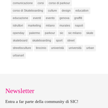
comunicazione
corsi
corso di parkour
corso di Skateboarding
culture
design
education
educazione
eventi
evento
genova
graffiti
istruttori
marketing
milano
murales
napoli
openday
palermo
parkour
sic
sic milano
skate
skateboard
skateboarding
sport
street
streetisculture
tirocinio
univeristà
università
urban
urbanart
Newsletter
Entra a far parte della community di SIC!