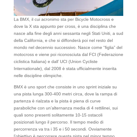
La BMX, il cui acronimo sta per Bicycle Motocross e
dove la X sta appunto per cross, è una disciplina che
nasce alla fine degli anni sessanta negli Stati Uniti, a sud
della California, e che si diffonderà poi nel resto del
mondo nel decennio successivo. Nasce come “figlia” del
motocross e viene poi riconosciuta dal FCI (Federazione
ciclistica Italiana) e dall’ UCI (Union Cycliste
Internationale), dal 2008 è stata ufficialmente inserita
nelle discipline olimpiche.
BMX è uno sport che consiste in uno sprint iniziale su
una pista lunga 300-400 metri circa, dove la rampa di
partenza è rialzata e la pista è piena di curve
paraboliche con un’alternanza media di 4 rettilinei, sui
quali sono presenti solitamente 10-15 ostacoli
posizionati lungo il percorso. Il tempo medio di
percorrenza va tra i 35 e i 50 secondi. Ovviamente
l’obiettivo è percorrere questa pista nel minor tempo