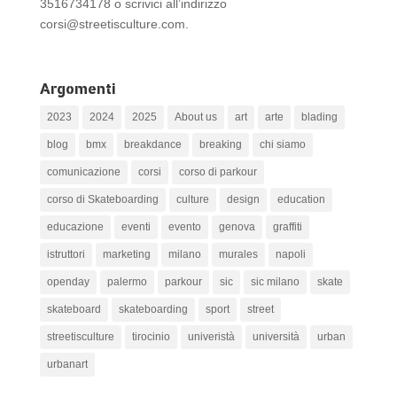
3516734178 o scrivici all’indirizzo
corsi@streetisculture.com.
Argomenti
2023
2024
2025
About us
art
arte
blading
blog
bmx
breakdance
breaking
chi siamo
comunicazione
corsi
corso di parkour
corso di Skateboarding
culture
design
education
educazione
eventi
evento
genova
graffiti
istruttori
marketing
milano
murales
napoli
openday
palermo
parkour
sic
sic milano
skate
skateboard
skateboarding
sport
street
streetisculture
tirocinio
univeristà
università
urban
urbanart