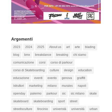
Argomenti
2023
2024
2025
About us
art
arte
blading
blog
bmx
breakdance
breaking
chi siamo
comunicazione
corsi
corso di parkour
corso di Skateboarding
culture
design
education
educazione
eventi
evento
genova
graffiti
istruttori
marketing
milano
murales
napoli
openday
palermo
parkour
sic
sic milano
skate
skateboard
skateboarding
sport
street
streetisculture
tirocinio
univeristà
università
urban