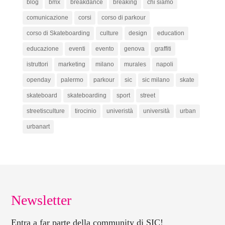
blog
bmx
breakdance
breaking
chi siamo
comunicazione
corsi
corso di parkour
corso di Skateboarding
culture
design
education
educazione
eventi
evento
genova
graffiti
istruttori
marketing
milano
murales
napoli
openday
palermo
parkour
sic
sic milano
skate
skateboard
skateboarding
sport
street
streetisculture
tirocinio
univeristà
università
urban
urbanart
Newsletter
Entra a far parte della community di SIC!