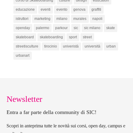
corso di Skateboarding
culture
design
education
educazione
eventi
evento
genova
graffiti
istruttori
marketing
milano
murales
napoli
openday
palermo
parkour
sic
sic milano
skate
skateboard
skateboarding
sport
street
streetisculture
tirocinio
univeristà
università
urban
urbanart
Newsletter
Entra a far parte della community di SIC!
Scopri in anteprima tutte le novità sui corsi, open day, campus e