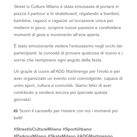
Street is Culture Milano è stata entusiasta di portare in
piazza il parkour e lo skateboard, regalando a bambini,
bambine, ragazzi e ragazze un’occasione unica per
mettersi in gioco, scoprire nuove passioni e condividere
momenti di gioia e movimento all’aria aperta.
È stato emozionante vedere l’entusiasmo negli occhi dei
partecipanti, la curiosità di provare qualcosa di nuovo e i
sorrisi che riempivano ogni angolo della festa.
Un grazie di cuore all’ADG Martinengo per l’invito e per
aver organizzato un evento così coinvolgente, capace di
unire sport, cultura e comunità. Siamo felici di aver
contribuito a rendere ancora più speciale questa
giornata!
📸 Scorri il carosello per rivivere con noi i momenti più
belli!
#StreetIsCultureMilano #SportUrbano
#ParkourMilano #SkateMilano #ADGMartinengo