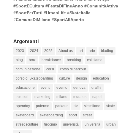
#SportECultura #FestaDiFineAnno #ComunitàAttiva
#SportPerTutti #UrbanLife #SkateItalia
#ComuneDiMilano #SportAllAperto
Argomenti
2023
2024
2025
About us
art
arte
blading
blog
bmx
breakdance
breaking
chi siamo
comunicazione
corsi
corso di parkour
corso di Skateboarding
culture
design
education
educazione
eventi
evento
genova
graffiti
istruttori
marketing
milano
murales
napoli
openday
palermo
parkour
sic
sic milano
skate
skateboard
skateboarding
sport
street
streetisculture
tirocinio
univeristà
università
urban