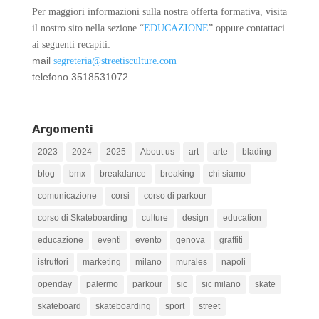
Per maggiori informazioni sulla nostra offerta formativa, visita
il nostro sito nella sezione “
EDUCAZIONE
” oppure contattaci
ai seguenti recapiti:
mail
segreteria@streetisculture.com
telefono 3518531072
Argomenti
2023
2024
2025
About us
art
arte
blading
blog
bmx
breakdance
breaking
chi siamo
comunicazione
corsi
corso di parkour
corso di Skateboarding
culture
design
education
educazione
eventi
evento
genova
graffiti
istruttori
marketing
milano
murales
napoli
openday
palermo
parkour
sic
sic milano
skate
skateboard
skateboarding
sport
street