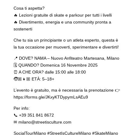
Cosa ti aspetta?
🔥 Lezioni gratuite di skate e parkour per tutti i livelli
🔥 Divertimento, energia e una community pronta a
sostenerti
Che tu sia un principiante o un atleta esperto, questa è
la tua occasione per muoverti, sperimentare e divertirti!
📍 DOVE? NAMA – Nuovo Anfiteatro Martesana, Milano
🗓 QUANDO? Domenica 16 Novembre 2025
⏰ A CHE ORA? dalle 15:00 alle 18:00
🧒🏼👧🏼 ETÀ: 5–18+
L’evento è gratuito, ma è necessaria la prenotazione 👉
https://forms.gle/JKxyKTDypymLsAEu9
Per info:
📞 ‪+39 351 841 8672‬
✉ milano@streetisculture.com
SocialTourMilano #StreetIsCultureMilano #SkateMilano