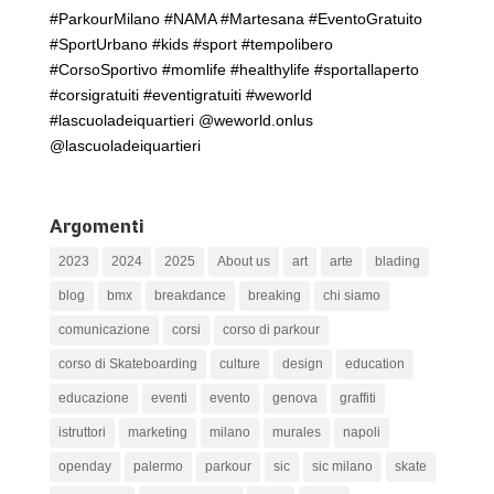
#ParkourMilano #NAMA #Martesana #EventoGratuito
#SportUrbano #kids #sport #tempolibero
#CorsoSportivo #momlife #healthylife #sportallaperto
#corsigratuiti #eventigratuiti #weworld
#lascuoladeiquartieri @weworld.onlus
@lascuoladeiquartieri
Argomenti
2023
2024
2025
About us
art
arte
blading
blog
bmx
breakdance
breaking
chi siamo
comunicazione
corsi
corso di parkour
corso di Skateboarding
culture
design
education
educazione
eventi
evento
genova
graffiti
istruttori
marketing
milano
murales
napoli
openday
palermo
parkour
sic
sic milano
skate