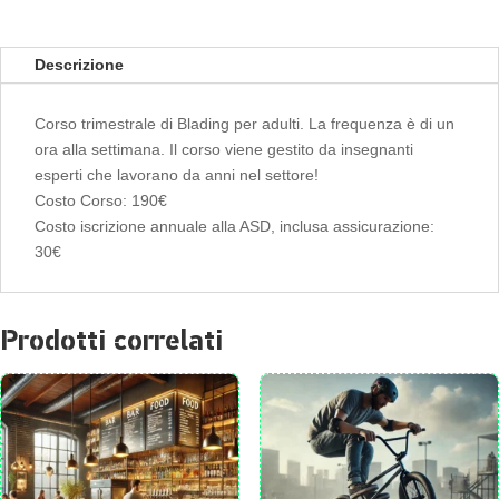
12
lezioni
per
Descrizione
190
€
Corso trimestrale di Blading per adulti. La frequenza è di un
+
ora alla settimana. Il corso viene gestito da insegnanti
30
esperti che lavorano da anni nel settore!
euro
Costo Corso: 190€
iscrizione
Costo iscrizione annuale alla ASD, inclusa assicurazione:
quantità
30€
Prodotti correlati