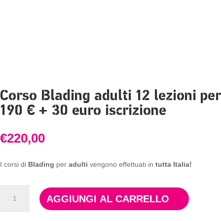
Corso Blading adulti 12 lezioni per
190 € + 30 euro iscrizione
€
220,00
I corsi di
Blading
per
adulti
vengono effettuati in
tutta Italia!
Corso
AGGIUNGI AL CARRELLO
Blading
adulti