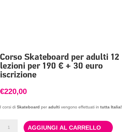
Corso Skateboard per adulti 12
lezioni per 190 € + 30 euro
iscrizione
€
220,00
I corsi di
Skateboard
per
adulti
vengono effettuati in
tutta Italia!
Corso
AGGIUNGI AL CARRELLO
Skateboard