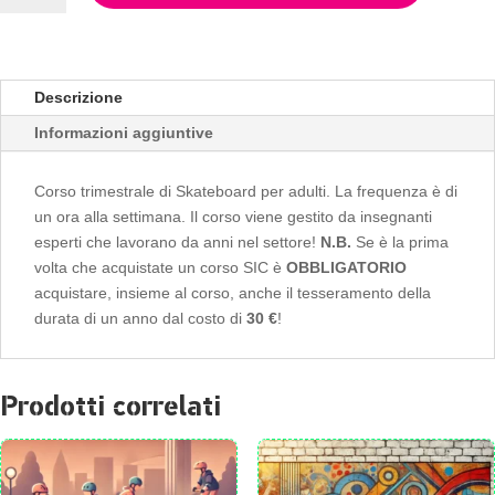
per
adulti
12
lezioni
Descrizione
per
Informazioni aggiuntive
190
€
Corso trimestrale di Skateboard per adulti. La frequenza è di
+
un ora alla settimana. Il corso viene gestito da insegnanti
30
esperti che lavorano da anni nel settore!
N.B.
Se è la prima
euro
volta che acquistate un corso SIC è
OBBLIGATORIO
iscrizione
acquistare, insieme al corso, anche il tesseramento della
quantità
durata di un anno dal costo di
30 €
!
Prodotti correlati