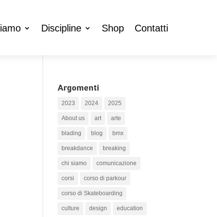
ciamo
Discipline
Shop
Contatti
Argomenti
2023
2024
2025
About us
art
arte
blading
blog
bmx
breakdance
breaking
chi siamo
comunicazione
corsi
corso di parkour
corso di Skateboarding
culture
design
education