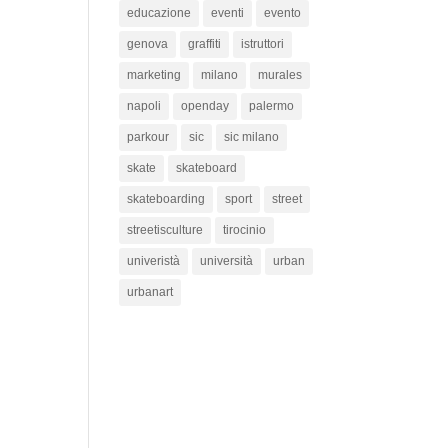
educazione
eventi
evento
genova
graffiti
istruttori
marketing
milano
murales
napoli
openday
palermo
parkour
sic
sic milano
skate
skateboard
skateboarding
sport
street
streetisculture
tirocinio
univeristà
università
urban
urbanart