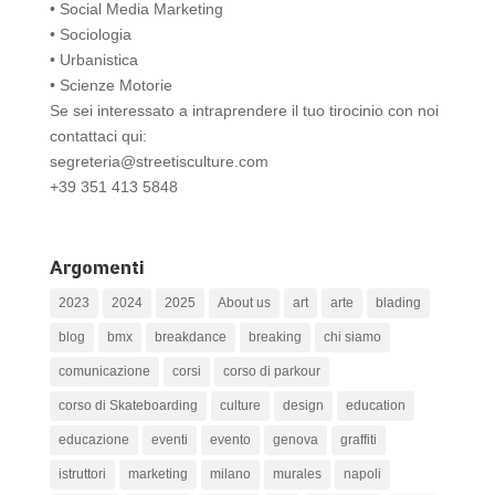
• Social Media Marketing
• Sociologia
• Urbanistica
• Scienze Motorie
Se sei interessato a intraprendere il tuo tirocinio con noi
contattaci qui:
segreteria@streetisculture.com
+39 351 413 5848
Argomenti
2023
2024
2025
About us
art
arte
blading
blog
bmx
breakdance
breaking
chi siamo
comunicazione
corsi
corso di parkour
corso di Skateboarding
culture
design
education
educazione
eventi
evento
genova
graffiti
istruttori
marketing
milano
murales
napoli