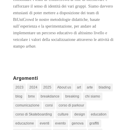
rafforzare il senso di identità dei vari gruppi.
Siamo davvero
entusiasti di poter mettere a disposizione dei team di
BiUniCrowd le nostre metodologie didattiche, basate
sull’esperienza e la sperimentazione, per andare ad
implementare un percorso educativo di altissimo livello e
veicolare i valori della socializzazione attraverso le attività di
stampo
urban.
Argomenti
2023
2024
2025
About us
art
arte
blading
blog
bmx
breakdance
breaking
chi siamo
comunicazione
corsi
corso di parkour
corso di Skateboarding
culture
design
education
educazione
eventi
evento
genova
graffiti