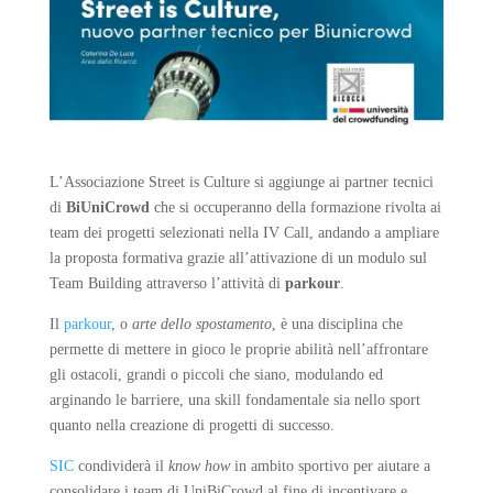
L’Associazione Street is Culture si aggiunge ai partner tecnici
di
BiUniCrowd
che si occuperanno della formazione rivolta ai
team dei progetti selezionati nella IV Call, andando a ampliare
la proposta formativa grazie all’attivazione di un modulo sul
Team Building attraverso l’attività di
parkour
.
Il
parkour
, o
arte dello spostamento
, è una disciplina che
permette di mettere in gioco le proprie abilità nell’affrontare
gli ostacoli, grandi o piccoli che siano, modulando ed
arginando le barriere, una skill fondamentale sia nello sport
quanto nella creazione di progetti di successo.
SIC
condividerà il
know how
in ambito sportivo per aiutare a
consolidare i team di UniBiCrowd al fine di incentivare e