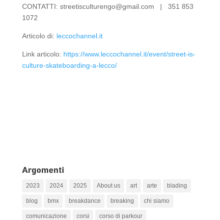
CONTATTI: streetisculturengo@gmail.com | 351 853
1072
Articolo di:
leccochannel.it
Link articolo:
https://www.leccochannel.it/event/street-is-
culture-skateboarding-a-lecco/
Argomenti
2023
2024
2025
About us
art
arte
blading
blog
bmx
breakdance
breaking
chi siamo
comunicazione
corsi
corso di parkour