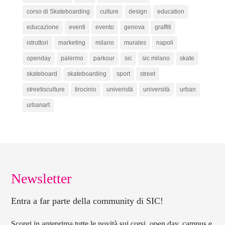
corso di Skateboarding
culture
design
education
educazione
eventi
evento
genova
graffiti
istruttori
marketing
milano
murales
napoli
openday
palermo
parkour
sic
sic milano
skate
skateboard
skateboarding
sport
street
streetisculture
tirocinio
univeristà
università
urban
urbanart
Newsletter
Entra a far parte della community di SIC!
Scopri in anteprima tutte le novità sui corsi, open day, campus e