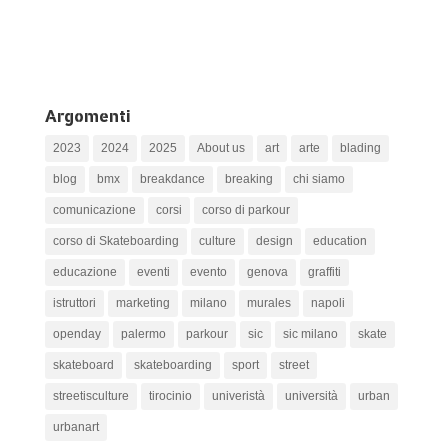
Argomenti
2023
2024
2025
About us
art
arte
blading
blog
bmx
breakdance
breaking
chi siamo
comunicazione
corsi
corso di parkour
corso di Skateboarding
culture
design
education
educazione
eventi
evento
genova
graffiti
istruttori
marketing
milano
murales
napoli
openday
palermo
parkour
sic
sic milano
skate
skateboard
skateboarding
sport
street
streetisculture
tirocinio
univeristà
università
urban
urbanart