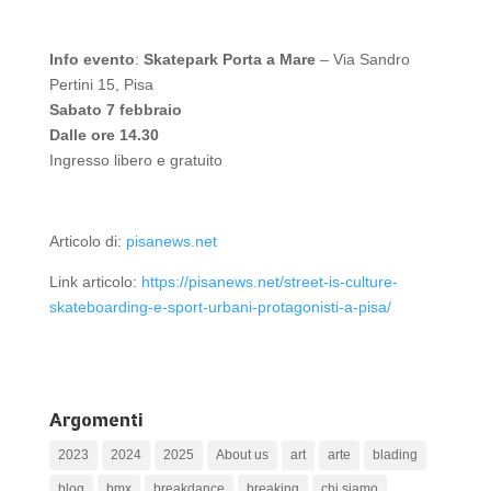
Info evento
:
Skatepark Porta a Mare
– Via Sandro
Pertini 15, Pisa
Sabato 7 febbraio
Dalle ore 14.30
Ingresso libero e gratuito
Articolo di:
pisanews.net
Link articolo:
https://pisanews.net/street-is-culture-
skateboarding-e-sport-urbani-protagonisti-a-pisa/
Argomenti
2023
2024
2025
About us
art
arte
blading
blog
bmx
breakdance
breaking
chi siamo