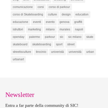
comunicazione
corsi
corso di parkour
corso di Skateboarding
culture
design
education
educazione
eventi
evento
genova
graffiti
istruttori
marketing
milano
murales
napoli
openday
palermo
parkour
sic
sic milano
skate
skateboard
skateboarding
sport
street
streetisculture
tirocinio
univeristà
università
urban
urbanart
Newsletter
Entra a far parte della community di SIC!