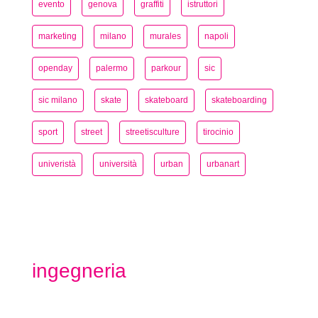
evento
genova
graffiti
istruttori
marketing
milano
murales
napoli
openday
palermo
parkour
sic
sic milano
skate
skateboard
skateboarding
sport
street
streetisculture
tirocinio
univeristà
università
urban
urbanart
ingegneria