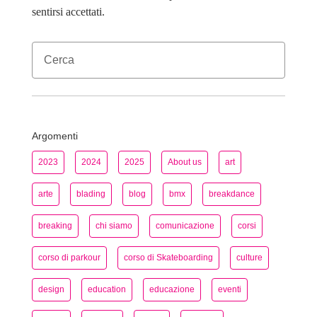
sentirsi accettati.
Argomenti
2023
2024
2025
About us
art
arte
blading
blog
bmx
breakdance
breaking
chi siamo
comunicazione
corsi
corso di parkour
corso di Skateboarding
culture
design
education
educazione
eventi