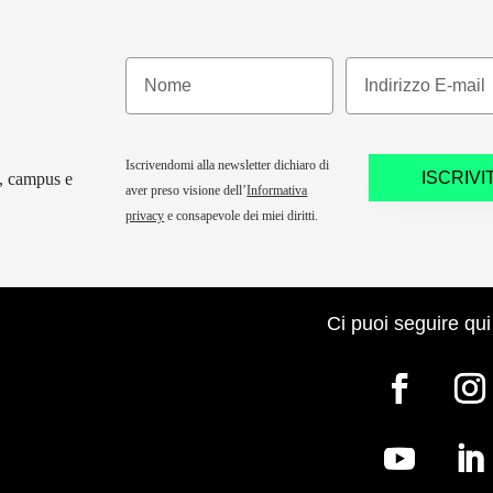
Iscrivendomi alla newsletter dichiaro di
ISCRIVIT
y, campus e
aver preso visione dell’
Informativa
privacy
e consapevole dei miei diritti.
Ci puoi seguire qui