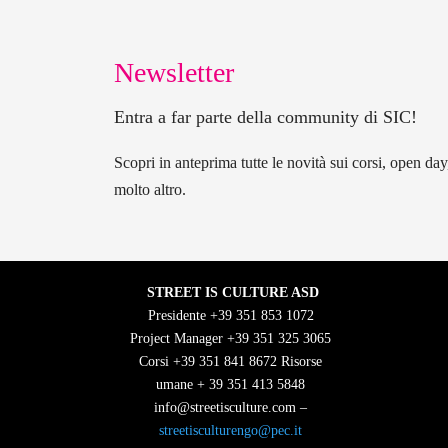
Newsletter
Entra a far parte della community di SIC!
Scopri in anteprima tutte le novità sui corsi, open da
molto altro.
STREET IS CULTURE ASD
Presidente
+39 351 853 1072
Project Manager
+39 351 325 3065
Corsi +39 351 841 8672
Risorse
umane + 39 351 413 5848
info
@streetisculture.com –
streetisculturengo@pec.it