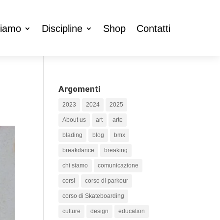
ciamo
Discipline
Shop
Contatti
Argomenti
2023
2024
2025
About us
art
arte
blading
blog
bmx
breakdance
breaking
chi siamo
comunicazione
corsi
corso di parkour
corso di Skateboarding
culture
design
education