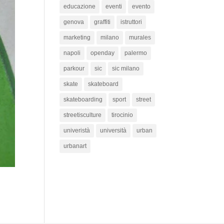
educazione
eventi
evento
genova
graffiti
istruttori
marketing
milano
murales
napoli
openday
palermo
parkour
sic
sic milano
skate
skateboard
skateboarding
sport
street
streetisculture
tirocinio
univeristà
università
urban
urbanart