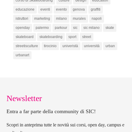
corso di Skateboarding
culture
design
education
educazione
eventi
evento
genova
graffiti
istruttori
marketing
milano
murales
napoli
openday
palermo
parkour
sic
sic milano
skate
skateboard
skateboarding
sport
street
streetisculture
tirocinio
univeristà
università
urban
urbanart
Newsletter
Entra a far parte della community di SIC!
Scopri in anteprima tutte le novità sui corsi, open day, campus e