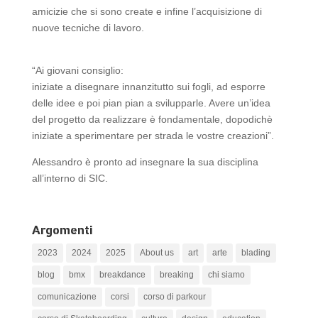
amicizie che si sono create e infine l’acquisizione di
nuove tecniche di lavoro.
“Ai giovani consiglio:
iniziate a disegnare innanzitutto sui fogli, ad esporre
delle idee e poi pian pian a svilupparle. Avere un’idea
del progetto da realizzare è fondamentale, dopodichè
iniziate a sperimentare per strada le vostre creazioni”.
Alessandro è pronto ad insegnare la sua disciplina
all’interno di SIC.
Argomenti
2023
2024
2025
About us
art
arte
blading
blog
bmx
breakdance
breaking
chi siamo
comunicazione
corsi
corso di parkour