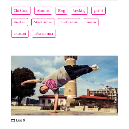
Chi Siamo
About us
Blog
breaking
graffiti
street art
Street culture
Strett culture
tirocini
urban art
urbansummer

Lug 9