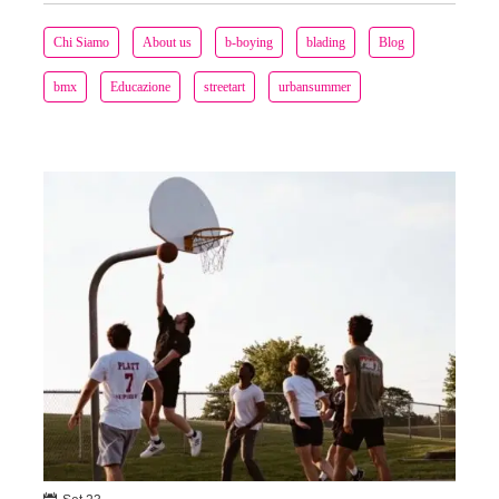
Chi Siamo
About us
b-boying
blading
Blog
bmx
Educazione
streetart
urbansummer
