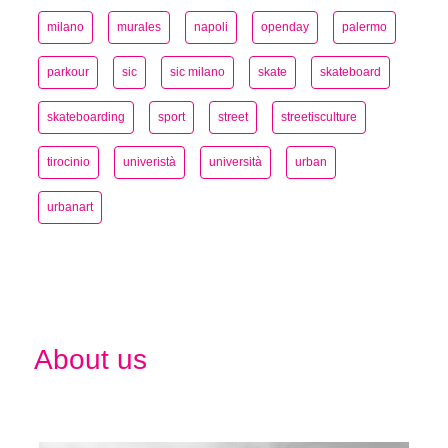
milano
murales
napoli
openday
palermo
parkour
sic
sic milano
skate
skateboard
skateboarding
sport
street
streetisculture
tirocinio
univeristà
università
urban
urbanart
About us