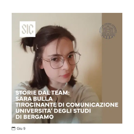

Giu 9