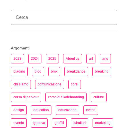
Argomenti
2023
2024
2025
About us
art
arte
blading
blog
bmx
breakdance
breaking
chi siamo
comunicazione
corsi
corso di parkour
corso di Skateboarding
culture
design
education
educazione
eventi
evento
genova
graffiti
istruttori
marketing