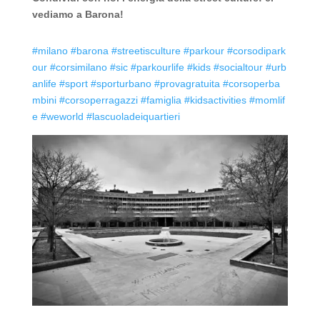
vediamo a Barona!
#milano
#barona
#streetisculture
#parkour
#corsodipark
our
#corsimilano
#sic
#parkourlife
#kids
#socialtour
#urb
anlife
#sport
#sporturbano
#provagratuita
#corsoperba
mbini
#corsoperragazzi
#famiglia
#kidsactivities
#momlif
e
#weworld
#lascuoladeiquartieri