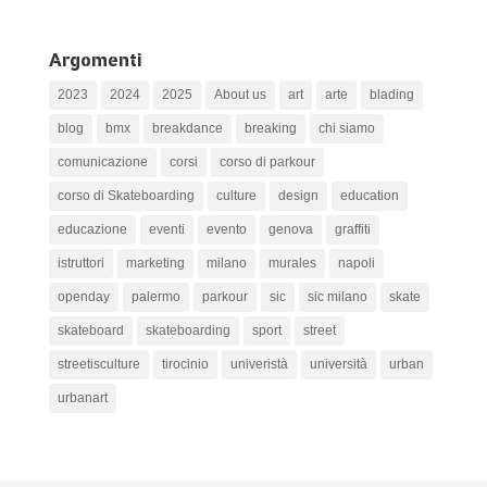
Argomenti
2023
2024
2025
About us
art
arte
blading
blog
bmx
breakdance
breaking
chi siamo
comunicazione
corsi
corso di parkour
corso di Skateboarding
culture
design
education
educazione
eventi
evento
genova
graffiti
istruttori
marketing
milano
murales
napoli
openday
palermo
parkour
sic
sic milano
skate
skateboard
skateboarding
sport
street
streetisculture
tirocinio
univeristà
università
urban
urbanart