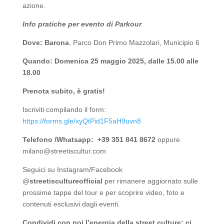
azione.
Info pratiche per evento di Parkour
Dove: Barona
, Parco Don Primo Mazzolari, Municipio 6
Quando: Domenica 25 maggio 2025, dalle 15.00 alle
18.00
Prenota subito, è gratis!
Iscriviti compilando il form:
https://forms.gle/xyQtPid1F5aH9uvn8
Telefono /Whatsapp:
+39 351 841 8672
oppure
milano@streetiscultur.com
Seguici su Instagram/Facebook
@
streetiscultureofficial
per rimanere aggiornato sulle
prossime tappe del tour e per scoprire video, foto e
contenuti esclusivi dagli eventi.
Condividi con noi l’energia della street culture: ci