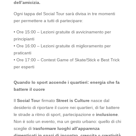
dell’amicizia.
Ogni tappa del Social Tour sarà divisa in tre momenti
per permettere a tutti di partecipare:
•⁠ ⁠Ore 15:00 – Lezioni gratuite di avvicinamento per
principianti
•⁠ ⁠Ore 16:00 – Lezioni gratuite di miglioramento per
praticanti
•⁠ ⁠Ore 17:00 – Contest Game of Skate/Stick e Best Trick
per esperti
Quando lo sport accende i quartieri: energia che fa
battere il cuore
Il
Social Tou
r firmato
Street is Culture
nasce dal
desiderio di riportare il cuore nei quartieri, di far battere
le strade a ritmo di sport, partecipazione e
inclusione
.
Non è solo un evento, ma un gesto urbano: quello di chi
sceglie di t
rasformare luoghi all’apparenza
dimenticati in spazi di incontro
,
crescita
e
creatività
.