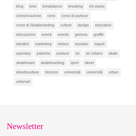
blog
bmx
breakdance
breaking
chi siamo
comunicazione
corsi
corso di parkour
corso di Skateboarding
culture
design
education
educazione
eventi
evento
genova
graffiti
istruttori
marketing
milano
murales
napoli
openday
palermo
parkour
sic
sic milano
skate
skateboard
skateboarding
sport
street
streetisculture
tirocinio
univeristà
università
urban
urbanart
Newsletter