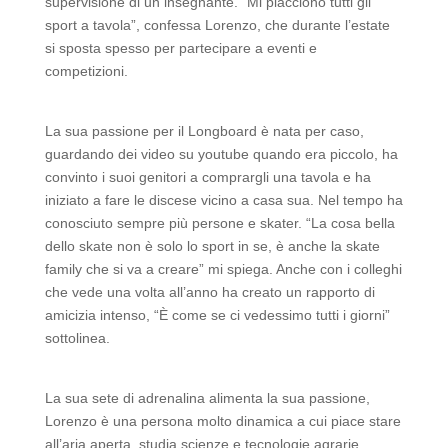
supervisione di un insegnante. “Mi piacciono tutti gli
sport a tavola”, confessa Lorenzo, che durante l’estate
si sposta spesso per partecipare a eventi e
competizioni.
La sua passione per il Longboard è nata per caso,
guardando dei video su youtube quando era piccolo, ha
convinto i suoi genitori a comprargli una tavola e ha
iniziato a fare le discese vicino a casa sua. Nel tempo ha
conosciuto sempre più persone e skater. “La cosa bella
dello skate non è solo lo sport in se, è anche la skate
family che si va a creare” mi spiega. Anche con i colleghi
che vede una volta all’anno ha creato un rapporto di
amicizia intenso, “È come se ci vedessimo tutti i giorni”
sottolinea.
La sua sete di adrenalina alimenta la sua passione,
Lorenzo è una persona molto dinamica a cui piace stare
all’aria aperta, studia scienze e tecnologie agrarie