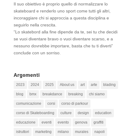
Il suo obiettivo è proprio quello di normalizzare lo
skateboard e renderlo uno sport come tutti gli altri,
incoraggiare chi si approccia a questa disciplina e
seguirlo nella crescita.
“Lo skatebord alla fine dipende da te, sei tu che decidi
se vuoi diventare bravo o vuoi diventare scarso, e a
nessuno dovrebbe importare, basta che tu ti diverti”
conclude con un sorriso.
Argomenti
2023
2024
2025
About us
art
arte
blading
blog
bmx
breakdance
breaking
chi siamo
comunicazione
corsi
corso di parkour
corso di Skateboarding
culture
design
education
educazione
eventi
evento
genova
graffiti
istruttori
marketing
milano
murales
napoli