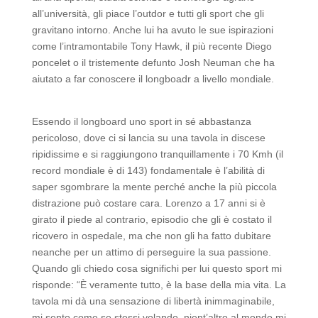
all’università, gli piace l’outdor e tutti gli sport che gli
gravitano intorno. Anche lui ha avuto le sue ispirazioni
come l’intramontabile Tony Hawk, il più recente Diego
poncelet o il tristemente defunto Josh Neuman che ha
aiutato a far conoscere il longboadr a livello mondiale.
Essendo il longboard uno sport in sé abbastanza
pericoloso, dove ci si lancia su una tavola in discese
ripidissime e si raggiungono tranquillamente i 70 Kmh (il
record mondiale è di 143) fondamentale è l’abilità di
saper sgombrare la mente perché anche la più piccola
distrazione può costare cara. Lorenzo a 17 anni si è
girato il piede al contrario, episodio che gli è costato il
ricovero in ospedale, ma che non gli ha fatto dubitare
neanche per un attimo di perseguire la sua passione.
Quando gli chiedo cosa significhi per lui questo sport mi
risponde: “È veramente tutto, è la base della mia vita. La
tavola mi dà una sensazione di libertà inimmaginabile,
mi sento come se stessi volando, nient’altro al mondo mi