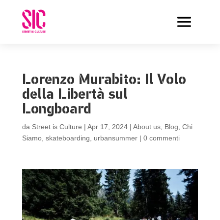
Lorenzo Murabito: Il Volo
della Libertà sul
Longboard
da
Street is Culture
|
Apr 17, 2024
|
About us
,
Blog
,
Chi
Siamo
,
skateboarding
,
urbansummer
|
0 commenti